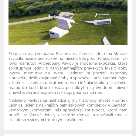
Exkurzia do archeoparku Pavlov a na zámok Lednice na Morave
zaviedla našich siedmakov na miesto, kde pred 30-tisíc rokmi žili
lovci mamutov. Archeopark Pavlov je moderná expozícia, ktorá
sprístupňuje jednu z najvýznamnejších pravekých lokalít doby
lovcov mamutov na svete. Siedmaci si prezreli exponáty
z praveku, riešili zaujímavé úlohy a spoznávali prácu archeológov
v teréne – aj vďaka unikátnemu prvku inštalácie, akou je skládka
mamutích kostí, ktorá zostala po odkrytí na pôvodnom mieste
a návštevníci archeoparku tak stoja priamo nad ňou.
Neďaleko Pavlova sa nachádza aj iný historický skvost – zámok
Lednice, jeden z najkrajších pamiatkových komplexov v Čechách.
Zámockými komnatami nás sprevádzal sprievodca, ktorý nám
priblížil zaujímavé detaily z histórie zámku a navštívili sme aj
skleník so vzácnymi tropickými rastlinami.