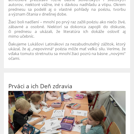
autorov, niektoré vážne, iné s dávkou nadhľadu a vtipu. Okrem
prednesu sa podelil aj o vlastné pohľady na poéziu, tvorbu
a význam čítania v dnešnej dobe.
Žiaci boli nadšení – mnohí po prvý raz zažili poéziu ako niečo živé,
zábavné a osobné. Niektorí sa dokonca zapojili do diskusie,
či prednesu a ukázali, že literatúra ich dokáže osloviť aj
mimo učebníc.
Ďakujeme Lukášovi Latinákovi za nezabudnuteľný zážitok, ktorý
ukázal, že aj „nepovinná“ poézia môže mať veľkú silu. Veríme, že
vďaka tomuto stretnutiu sa mnohí žiaci pozrú na básne ,,novými"
očami.
Prváci a ich Deň zdravia