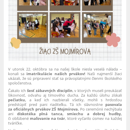
V utorok 22. októbra sa na našej škole niesla veselá nálada –
konali sa
imatrikulácie našich prvákov
!
Naši najmenší žiaci
ukázali, že sú pripravení stať sa právoplatnými členmi školského
spoločenstva.
Čakalo ich
šesť zábavných disciplín
, v ktorých museli preukázať
šikovnosť, odvahu aj tímového ducha. Za každú úlohu získali
pečiatku
,
a keď ich nazbierali všetky, mohli s hrdosťou
predstúpiť pred pani riaditeľku. Tá ich slávnostne
pasovala
za oficiálnych prvákov ZŠ Mojmírova
.
Po ceremónii nechýbala
ani
diskotéka plná tanca, smiechu a dobrej hudby
,
či obľúbené
maľovanie na tvár
, ktoré vyčarilo úsmev na každej
tváričke.