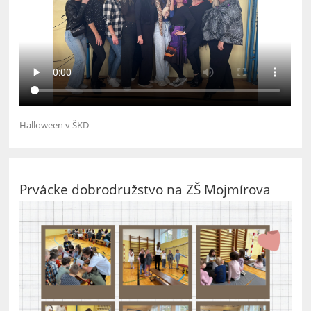
Halloween v ŠKD
Prvácke dobrodružstvo na ZŠ Mojmírova