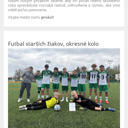
Našim novým prvákom želáme, aby ich počas celého školského
roka sprevádzala rovnaká radosť, odhodlanie a úsmev, aké sme
videli počas pasovania.
Vitajte medzi nami,
prváci!
Futbal starších žiakov, okresné kolo