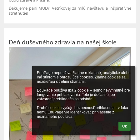
Ďakujeme pani MUDr. Vetríkovej za milú návštevu a inšpiratívne
stretnutie!
Deň duševného zdravia na našej škole
EduPage nepoužíva žiadne reklamné, analytické alebo 
iné súkromie ohrozujúce cookies. Žiadne cookies sa 
nezdieľajú s tretími stranami.

EduPage používa iba 2 cookie – jedno nevyhnutné pre 
fungovanie prihlasovania. Toto je dočasné, po 
zatvorení prehliadača sa odstráni.

Druhé cookie zvyšuje bezpečnosť prihlásenia - vďaka 
nemu EduPage vie identifikovať prihlásenie z 
neznámeho počítača.
Ok