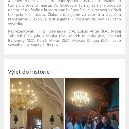
a jeden remízovali čo im zabezpečilo postup do finálového
turnaja z prvého miesta. Vo finálovom turnaji sa nám podarilo
dostať až do finále v ktorom sme žiaľ podľahli ZŠ Brezovej a získali
tak pekné 2. miesto. Žiakom ďakujeme za vzornú a úspešnú
reprezentáciu školy a gratulujeme k dosiahnutiu vynikajúceho
výsledku.
Reprezentovali : Filip Korenačka (7.A), Lukas Antal (8.A), Matej
Tabaček (9.C), Jakub Šlauka (7.A), Marek Macejka (8.A), Samuel
Berlanský (8.C), Patrik Mikuš (8.C), Marcus Chippa (9.A), Jakub
Schváb (5.B), Marek Žuffa (7.A)
Výlet do histórie