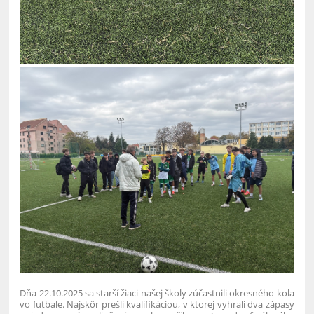
Dňa 22.10.2025 sa starší žiaci našej školy zúčastnili okresného kola
vo futbale. Najskôr prešli kvalifikáciou, v ktorej vyhrali dva zápasy