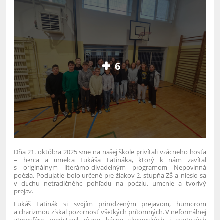
6
Dňa 21. októbra 2025 sme na našej škole privítali vzácneho hosťa
– herca a umelca Lukáša Latináka, ktorý k nám zavítal
s originálnym literárno-divadelným programom Nepovinná
poézia. Podujatie bolo určené pre žiakov 2. stupňa ZŠ a nieslo sa
v duchu netradičného pohľadu na poéziu, umenie a tvorivý
prejav.
Lukáš Latinák si svojím prirodzeným prejavom, humorom
a charizmou získal pozornosť všetkých prítomných. V neformálnej
atmosfére predstavil rôzne básne slovenských i svetových