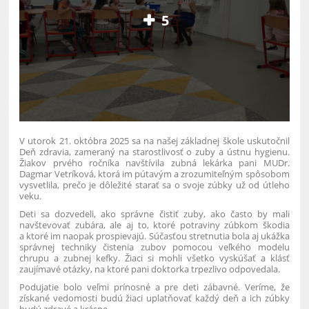
5
V utorok 21. októbra 2025 sa na našej základnej škole uskutočnil
Deň zdravia, zameraný na starostlivosť o zuby a ústnu hygienu.
Žiakov prvého ročníka navštívila zubná lekárka pani MUDr.
Dagmar Vetríková, ktorá im pútavým a zrozumiteľným spôsobom
vysvetlila, prečo je dôležité starať sa o svoje zúbky už od útleho
veku.
Deti sa dozvedeli, ako správne čistiť zuby, ako často by mali
navštevovať zubára, ale aj to, ktoré potraviny zúbkom škodia
a ktoré im naopak prospievajú. Súčasťou stretnutia bola aj ukážka
správnej techniky čistenia zubov pomocou veľkého modelu
chrupu a zubnej kefky. Žiaci si mohli všetko vyskúšať a klásť
zaujímavé otázky, na ktoré pani doktorka trpezlivo odpovedala.
Podujatie bolo veľmi prínosné a pre deti zábavné. Veríme, že
získané vedomosti budú žiaci uplatňovať každý deň a ich zúbky
budú zdravé a krásne.