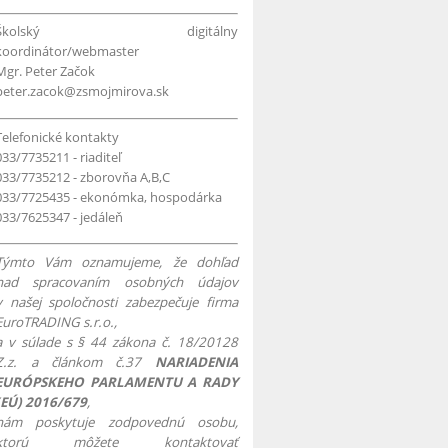
Školský digitálny
koordinátor/webmaster
Mgr. Peter Začok
peter.zacok@zsmojmirova.sk
Telefonické kontakty
033/7735211 - riaditeľ
033/7735212 - zborovňa A,B,C
033/7725435 - ekonómka, hospodárka
033/7625347 - jedáleň
Týmto Vám oznamujeme, že dohľad
nad spracovaním osobných údajov
v našej spoločnosti zabezpečuje firma
EuroTRADING s.r.o.,
a v súlade s § 44 zákona č. 18/20128
Z.z. a článkom č.37
NARIADENIA
EURÓPSKEHO PARLAMENTU A RADY
(EÚ) 2016/679
,
nám poskytuje zodpovednú osobu,
ktorú môžete kontaktovať