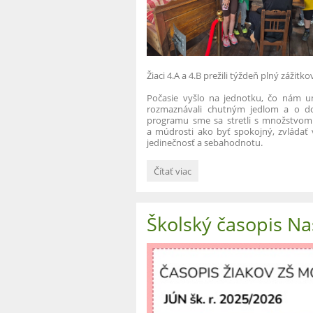
Žiaci 4.A a 4.B prežili týždeň plný zážit
Počasie vyšlo na jednotku, čo nám u
rozmaznávali chutným jedlom a o do
programu sme sa stretli s množstvom „
a múdrosti ako byť spokojný, zvládať v
jedinečnosť a sebahodnotu.
Škola
Čítať viac
v
prírode:
Školský časopis Na