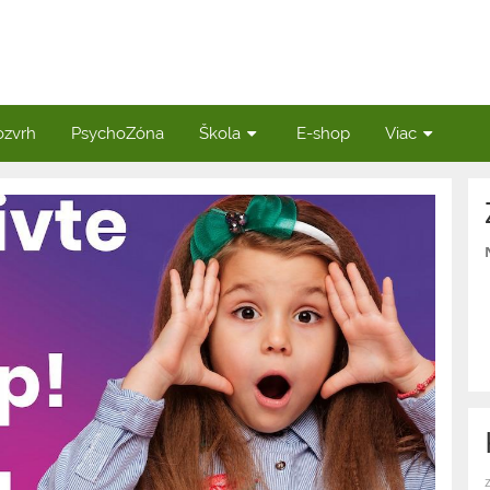
ozvrh
PsychoZóna
Škola
E-shop
Viac