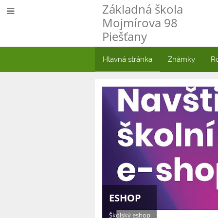
Základná škola
Mojmírova 98
Piešťany
Hlavná stránka
Známky
R
Hlavná
stránka