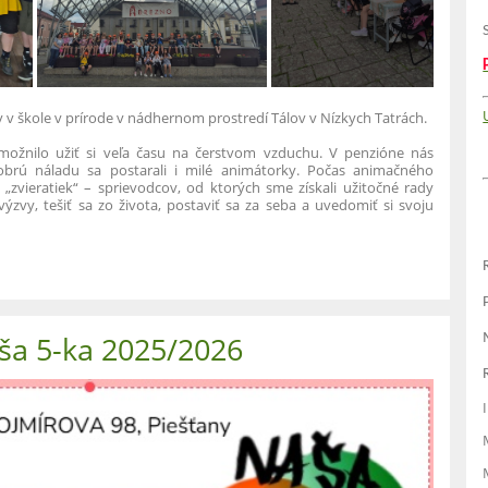
kov v škole v prírode v nádhernom prostredí Tálov v Nízkych Tatrách.
možnilo užiť si veľa času na čerstvom vzduchu. V penzióne nás
brú náladu sa postarali i milé animátorky. Počas animačného
zvieratiek“ – sprievodcov, od ktorých sme získali užitočné rady
ýzvy, tešiť sa zo života, postaviť sa za seba a uvedomiť si svoju
ša 5-ka 2025/2026