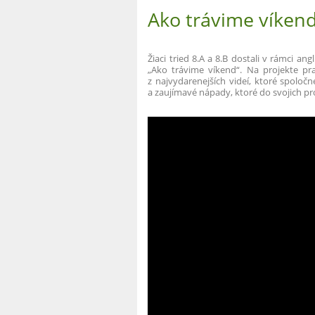
Ako trávime víkend
Žiaci tried 8.A a 8.B dostali v rámci a
„Ako trávime víkend“. Na projekte p
z najvydarenejších videí, ktoré spoločn
a zaujímavé nápady, ktoré do svojich pro