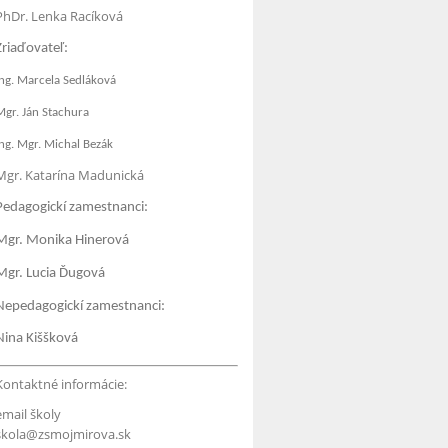
PhDr. Lenka Racíková
Zriaďovateľ:
Ing. Marcela Sedláková
Mgr. Ján Stachura
Ing. Mgr. Michal Bezák
Mgr. Katarína Madunická
Pedagogickí zamestnanci:
Mgr. Monika Hinerová
Mgr. Lucia Ďugová
Nepedagogickí zamestnanci:
Nina Kiššková
Kontaktné informácie:
email školy
skola@zsmojmirova.sk