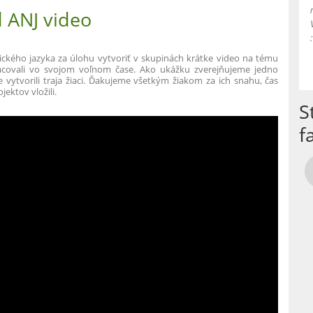
 ANJ video
nglického jazyka za úlohu vytvoriť v skupinách krátke video na tému
racovali vo svojom voľnom čase. Ako ukážku zverejňujeme jedno
e vytvorili traja žiaci. Ďakujeme všetkým žiakom za ich snahu, čas
jektov vložili.
S
f