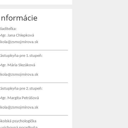
Informácie
Riaditeľka:
Mgr. Jana Chlepková
skola@zsmojmirova.sk
Zástupkyňa pre 1.stupeň:
Mgr. Mária Slezáková
skola@zsmojmirova.sk
Zástupkyňa pre 2.stupeň:
Mgr. Margita Petrášová
skola@zsmojmirova.sk
Školská psychologička
a výchovná poradkyňa