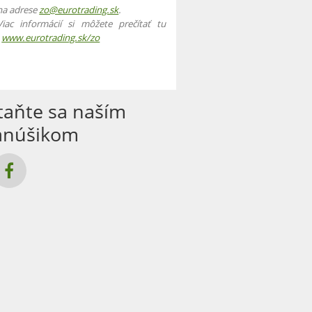
na adrese
zo@eurotrading.sk
.
Viac informácií si môžete prečítať tu
:
www.eurotrading.sk/zo
taňte sa naším
anúšikom