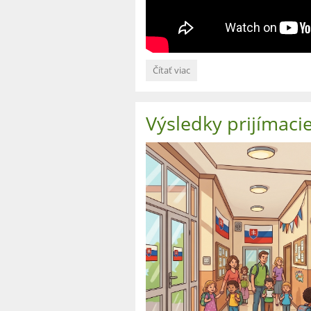
Ako
Čítať viac
trávime
víkend
ANJ
Výsledky prijímaci
video: