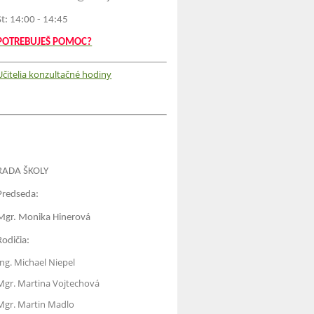
St: 14:00 - 14:45
POTREBUJEŠ POMOC?
Učitelia konzultačné hodiny
RADA ŠKOLY
Predseda:
Mgr. Monika Hinerová
Rodičia:
Ing. Michael Niepel
Mgr. Martina Vojtechová
Mgr. Martin Madlo