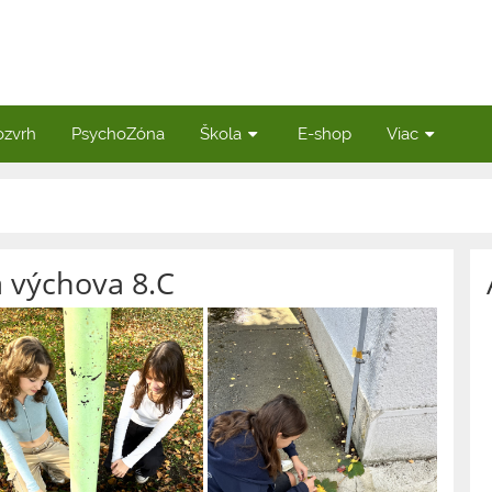
ozvrh
PsychoZóna
Škola
E-shop
Viac
á výchova 8.C