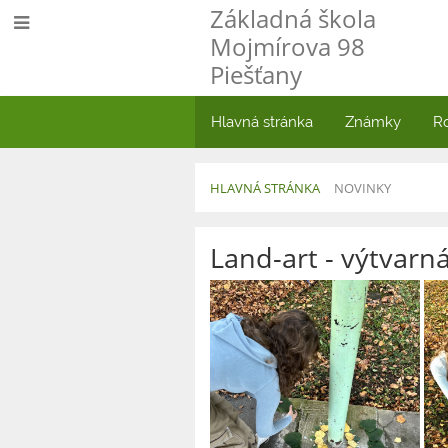
Základná škola
Mojmírova 98
Piešťany
Hlavná stránka
Známky
R
HLAVNÁ STRÁNKA
NOVINKY
Novinky
Land-art - výtvarn