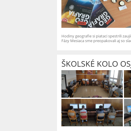
Hodiny geografie si piataci spestrili z
Fázy Mesiaca sme preopakovali aj so s
ŠKOLSKÉ KOLO OS