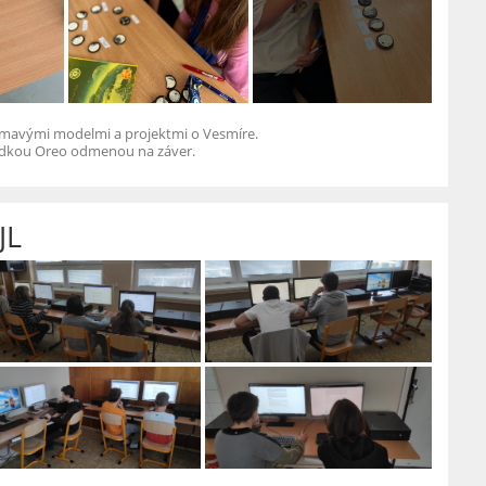
aujímavými modelmi a projektmi o Vesmíre.
ladkou Oreo odmenou na záver.
JL